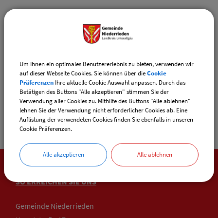
(530,08 KB)
PROGRAMM STRASSBURG NOVEMBER 26.PDF
(235,19 KB)
Um Ihnen ein optimales Benutzererlebnis zu bieten, verwenden wir
RÜCKMELDEFORMULAR.PDF
auf dieser Webseite Cookies. Sie können über die
Cookie
Präferenzen
Ihre aktuelle Cookie Auswahl anpassen. Durch das
Betätigen des Buttons "Alle akzeptieren" stimmen Sie der
Verwendung aller Cookies zu. Mithilfe des Buttons "Alle ablehnen"
lehnen Sie der Verwendung nicht erforderlicher Cookies ab. Eine
Auflistung der verwendeten Cookies finden Sie ebenfalls in unseren
Cookie Präferenzen.
Alle akzeptieren
Alle ablehnen
SO ERREICHEN SIE UNS
Gemeinde Niederrieden