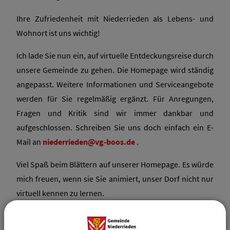
Ihre Zufriedenheit mit Niederrieden als Lebens- und
Wohnort ist uns wichtig!
Ich lade Sie nun ein, auf virtuelle Entdeckungsreise durch
unsere Gemeinde zu gehen. Die Homepage wird ständig
angepasst. Weitere Informationen und Serviceangebote
werden für Sie regelmäßig ergänzt. Für Anregungen,
Fragen und Kritik sind wir immer dankbar und
aufgeschlossen. Schreiben Sie uns doch einfach ein E-
Mail an
niederrieden@vg-boos.de
.
Viel Spaß beim Blättern auf unserer Homepage. Es würde
mich freuen, wenn sie Sie animiert, unser Dorf nicht nur
virtuell kennen zu lernen.
Florian Geiger