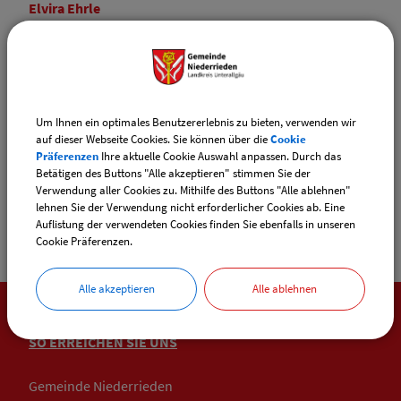
Elvira
Ehrle
Tel.:
(08335) 9829-17
E-Mail:
ewo@vg-boos.de
Website:
vgem-boos.de
Um Ihnen ein optimales Benutzererlebnis zu bieten, verwenden wir
auf dieser Webseite Cookies. Sie können über die
Cookie
Sachgebiete
Präferenzen
Ihre aktuelle Cookie Auswahl anpassen. Durch das
Einwohnermelde- / Passamt
Betätigen des Buttons "Alle akzeptieren" stimmen Sie der
Verwendung aller Cookies zu. Mithilfe des Buttons "Alle ablehnen"
lehnen Sie der Verwendung nicht erforderlicher Cookies ab. Eine
Auflistung der verwendeten Cookies finden Sie ebenfalls in unseren
Cookie Präferenzen.
Alle akzeptieren
Alle ablehnen
SO ERREICHEN SIE UNS
Gemeinde Niederrieden