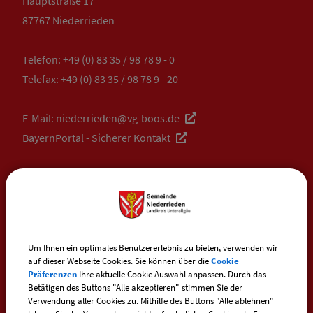
Hauptstraße 17
87767 Niederrieden
Telefon:
+49 (0) 83 35 / 98 78 9 - 0
Telefax: +49 (0) 83 35 / 98 78 9 - 20
E-Mail:
niederrieden@vg-boos.de
BayernPortal - Sicherer Kontakt
ÖFFNUNGSZEITEN
RATHAUS NIEDERRIEDEN
Um Ihnen ein optimales Benutzererlebnis zu bieten, verwenden wir
auf dieser Webseite Cookies. Sie können über die
Cookie
Dienstag:
Präferenzen
Ihre aktuelle Cookie Auswahl anpassen. Durch das
Betätigen des Buttons "Alle akzeptieren" stimmen Sie der
08:00 - 12:00 Uhr
Verwendung aller Cookies zu. Mithilfe des Buttons "Alle ablehnen"