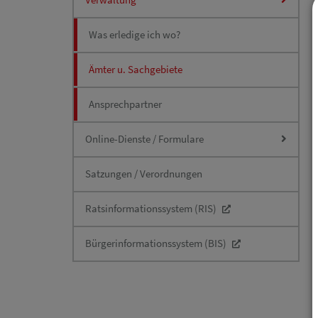
Was erledige ich wo?
Ämter u. Sachgebiete
Ansprechpartner
Online-Dienste / Formulare
Satzungen / Verordnungen
Ratsinformationssystem (RIS)
Bürgerinformationssystem (BIS)