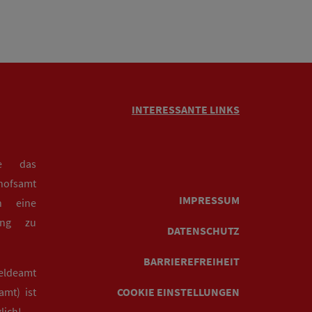
INTERESSANTE LINKS
ie das
hofsamt
IMPRESSUM
n eine
rung zu
DATENSCHUTZ
BARRIEREFREIHEIT
eldeamt
mt) ist
COOKIE EINSTELLUNGEN
lich!