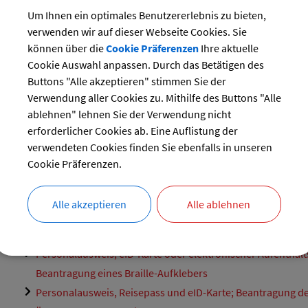
Führungszeugnisses
Um Ihnen ein optimales Benutzererlebnis zu bieten,
Reisedokumente für Kinder; Anzeige des Verlustes und des
verwenden wir auf dieser Webseite Cookies. Sie
Wiederauffindens
können über die
Cookie Präferenzen
Ihre aktuelle
Reisedokumente für Kinder; Beantragung
Cookie Auswahl anpassen. Durch das Betätigen des
Meldebescheinigung; Beantragung
Buttons "Alle akzeptieren" stimmen Sie der
Verwendung aller Cookies zu. Mithilfe des Buttons "Alle
Melderegisterauskunft; Beantragung einer einfachen oder
ablehnen" lehnen Sie der Verwendung nicht
erweiterten Auskunft aus dem Melderegister
erforderlicher Cookies ab. Eine Auflistung der
Melderegisterauskunft; Beantragung einer Selbstauskunft
verwendeten Cookies finden Sie ebenfalls in unseren
Melderegister
Cookie Präferenzen.
Personalausweis- oder eID-Karte; Zurücksetzung der PIN u
Aktivierung der Online-Ausweisfunktion
Alle akzeptieren
Alle ablehnen
Personalausweis, elektronischer Aufenthaltstitel und eID-K
Auskunft über gespeicherte Daten
Personalausweis, eID-Karte oder elektronischer Aufenthalts
Beantragung eines Braille-Aufklebers
Personalausweis, Reisepass und eID-Karte; Beantragung d