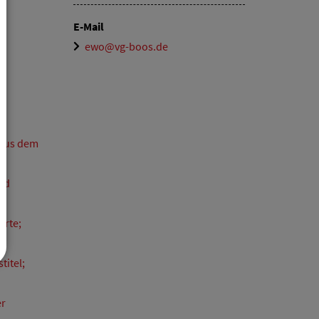
E-Mail
ewo@vg-boos.de
 aus dem
nd
arte;
titel;
er