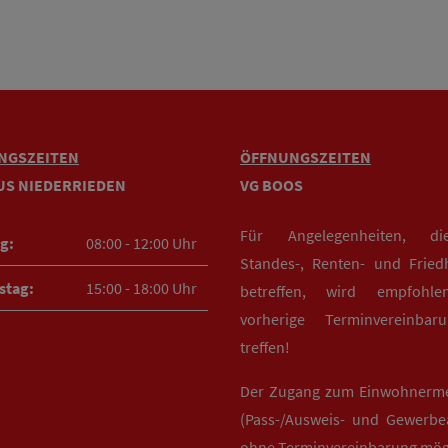
NGSZEITEN
ÖFFNUNGSZEITEN
US NIEDERRIEDEN
VG BOOS
Für Angelegenheiten, d
g:
08:00 - 12:00 Uhr
Standes-, Renten- und Fried
stag:
15:00 - 18:00 Uhr
betreffen, wird empfohle
vorherige Terminvereinba
treffen!
Der Zugang zum Einwohnerm
(Pass-/Ausweis- und Gewerbea
ohne Terminvereinbarung mög