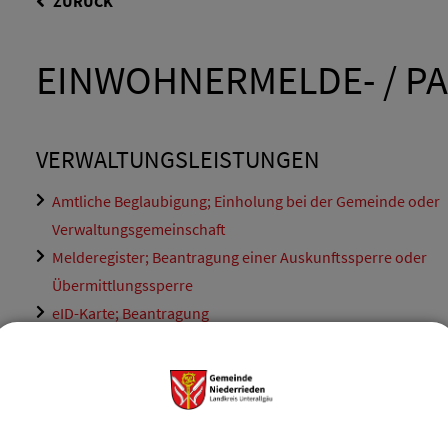
ZURÜCK
EINWOHNERMELDE- / P
VERWALTUNGSLEISTUNGEN
Amtliche Beglaubigung; Einholung bei der Gemeinde oder
Verwaltungsgemeinschaft
Melderegister; Beantragung einer Auskunftssperre oder
Übermittlungssperre
eID-Karte; Beantragung
Führungszeugnis; Beantragung eines einfachen Führungsz
Führungszeugnis; Beantragung eines erweiterten
Führungszeugnisses
Führungszeugnis; Beantragung eines Europäischen